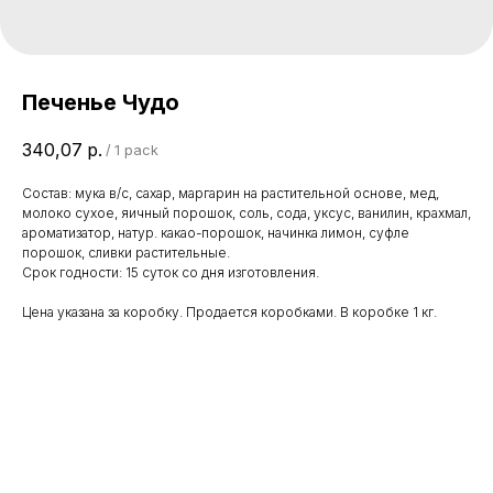
Печенье Чудо
340,07
р.
/
1 pack
Состав: мука в/с, сахар, маргарин на растительной основе, мед,
молоко сухое, яичный порошок, соль, сода, уксус, ванилин, крахмал,
ароматизатор, натур. какао-порошок, начинка лимон, суфле
порошок, сливки растительные.
Срок годности: 15 суток со дня изготовления.
Цена указана за коробку. Продается коробками. В коробке 1 кг.